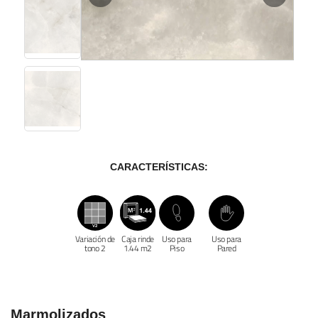
CARACTERÍSTICAS:
Variación de
Caja rinde
Uso para
Uso para
tono 2
1.44 m2
Piso
Pared
Marmolizados