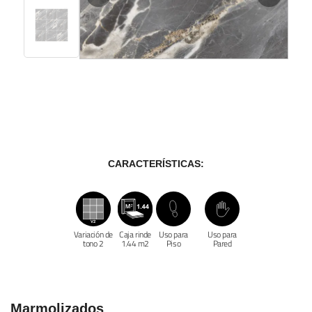
CARACTERÍSTICAS:
Variación de
Caja rinde
Uso para
Uso para
tono 2
1.44 m2
Piso
Pared
Marmolizados