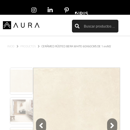
INICIO
PRODUCTOS
CERÁMICO RÚSTICO BERA WHITE 60X60CMS DE 1.44M2