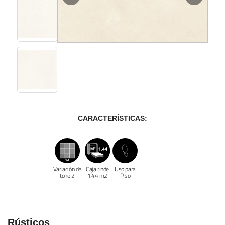
CARACTERÍSTICAS:
Variación de
Caja rinde
Uso para
tono 2
1.44 m2
Piso
Rústicos