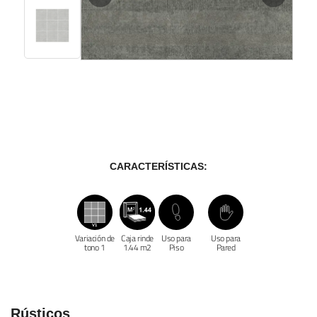
CARACTERÍSTICAS:
Variación de
Caja rinde
Uso para
Uso para
tono 1
1.44 m2
Piso
Pared
Rústicos